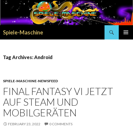
Search
Spiele-Maschine
SKIP
PRIMAR
TO
MENU
CONTENT
Tag Archives: Android
SPIELE-MASCHINE-NEWSFEED
FINAL FANTASY VI JETZT
AUF STEAM UND
MOBILGERÄTEN
FEBRUARY 23, 2022
0 COMMENTS