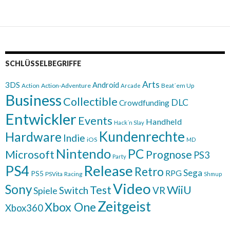
navigation
SCHLÜSSELBEGRIFFE
Arts
3DS
Android
Action
Action-Adventure
Beat´em Up
Arcade
Business
Collectible
DLC
Crowdfunding
Entwickler
Events
Handheld
Hack´n Slay
Kundenrechte
Hardware
Indie
iOS
MD
Nintendo
PC
Microsoft
Prognose
PS3
Party
Release
PS4
Retro
Sega
RPG
PS5
PSVita
Racing
Shmup
Video
Sony
WiiU
Test
Switch
VR
Spiele
Zeitgeist
Xbox One
Xbox360