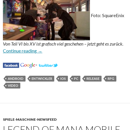
Foto: SquareEnix
Von Teil VI bis XV ist grafisch viel geschehen – jetzt geht es zurück.
Final Fantasy VI jetzt auf Steam und Mobilger
Continue reading
→
ANDROID
ENTWICKLER
IOS
PC
RELEASE
RPG
VIDEO
SPIELE-MASCHINE-NEWSFEED
LEGEND OF MANA MOBILE