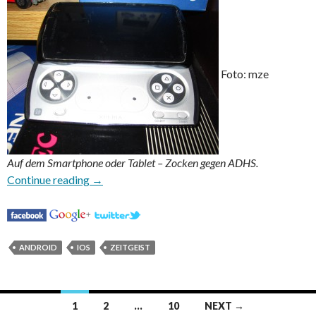
Foto: mze
Auf dem Smartphone oder Tablet – Zocken gegen ADHS.
Zocken gegen ADHS
Continue reading
→
ANDROID
IOS
ZEITGEIST
Posts
1
2
…
10
NEXT →