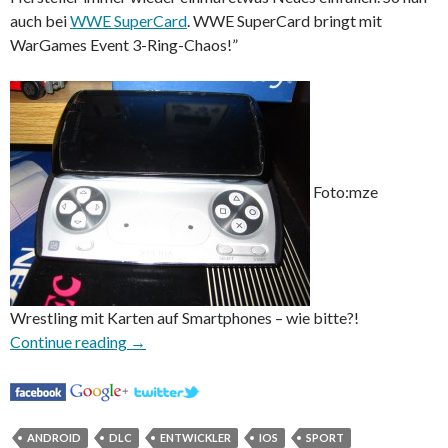
auch bei
WWE SuperCard
. WWE SuperCard bringt mit
WarGames Event 3-Ring-Chaos!”
Foto:mze
Wrestling mit Karten auf Smartphones – wie bitte?!
WWE SuperCard bringt mit WarGames Event 
Continue reading
→
ANDROID
DLC
ENTWICKLER
IOS
SPORT