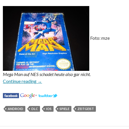
Foto: mze
Mega Man auf NES schadet heute also gar nicht.
Weitere digital vertriebene Spiele verschwind
Continue reading
→
ANDROID
DLC
IOS
SPIELE
ZEITGEIST