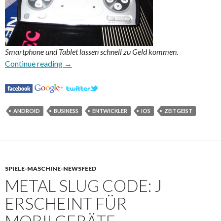
Smartphone und Tablet lassen schnell zu Geld kommen.
Mobile Games machen fette Beute
Continue reading
→
ANDROID
BUSINESS
ENTWICKLER
IOS
ZEITGEIST
SPIELE-MASCHINE-NEWSFEED
METAL SLUG CODE: J
ERSCHEINT FÜR