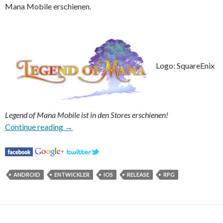
Mana Mobile erschienen.
Logo: SquareEnix
Legend of Mana Mobile ist in den Stores erschienen!
Legend of Mana Mobile erschienen
Continue reading
→
ANDROID
ENTWICKLER
IOS
RELEASE
RPG