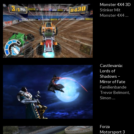
Monster 4X4 3D
Stinker Mit
Monster 4X4 …
Castlevania:
Lords of
Shadows –
Mirror of Fate
Familienbande
Trevor Belmont,
Simon …
Forza
Motorsport 3