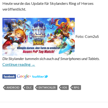
Heute wurde das Update für Skylanders Ring of Heroes
veröffentlicht.
Foto: Com2uS
Die Skylander tummeln sich auch auf Smartphones und Tablets.
Update für Skylanders Ring of Heroes veröffen
Continue reading
→
ANDROID
DLC
ENTWICKLER
IOS
RPG