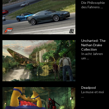
Die Philosophie
des Fahrens …
Uncharted: The
Nathan Drake
Collection
In acht Jahren
um …
Deadpool
La muse et moi
…