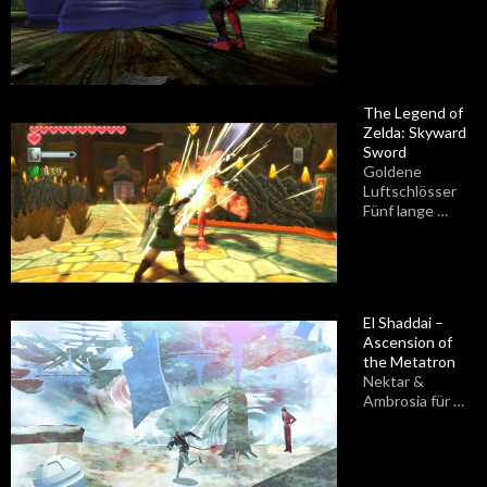
The Legend of
Zelda: Skyward
Sword
Goldene
Luftschlösser
Fünf lange …
El Shaddai –
Ascension of
the Metatron
Nektar &
Ambrosia für …