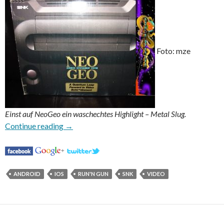
Foto: mze
Einst auf NeoGeo ein waschechtes Highlight – Metal Slug.
Metal Slug Code: J erscheint für Mobilgeräte
Continue reading
→
ANDROID
IOS
RUN'N GUN
SNK
VIDEO