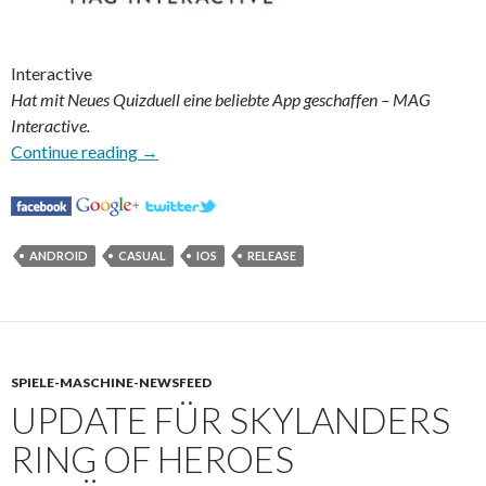
Interactive
Hat mit Neues Quizduell eine beliebte App geschaffen – MAG
Interactive.
Neues Quizduell geht live
Continue reading
→
ANDROID
CASUAL
IOS
RELEASE
SPIELE-MASCHINE-NEWSFEED
UPDATE FÜR SKYLANDERS
RING OF HEROES