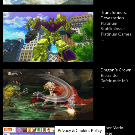
Transformers:
Devastation
Platinum
Stahlkolosse
Platinum Games
…
Dragon´s Crown
Ritter der
Tafelrunde Mit
…
Super Mario
Privacy & Cookies Policy
Maker