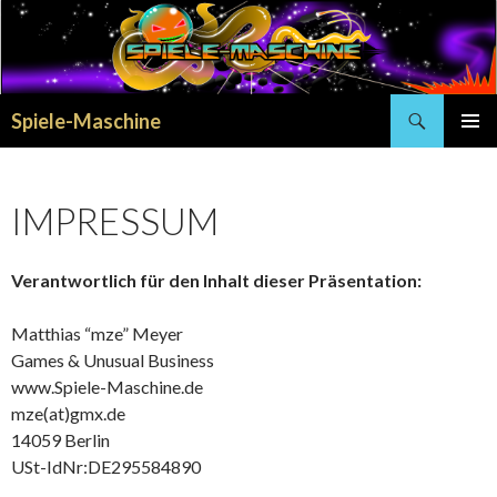
Search
Spiele-Maschine
SKIP
PRIMAR
TO
MENU
CONTENT
IMPRESSUM
Verantwortlich für den Inhalt dieser Präsentation:
Matthias “mze” Meyer
Games & Unusual Business
www.Spiele-Maschine.de
mze(at)gmx.de
14059 Berlin
USt-IdNr:DE295584890