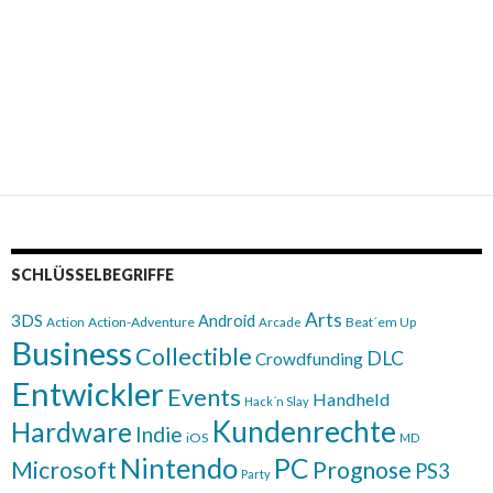
SCHLÜSSELBEGRIFFE
Arts
3DS
Android
Action
Action-Adventure
Beat´em Up
Arcade
Business
Collectible
DLC
Crowdfunding
Entwickler
Events
Handheld
Hack´n Slay
Kundenrechte
Hardware
Indie
iOS
MD
Nintendo
PC
Microsoft
Prognose
PS3
Party