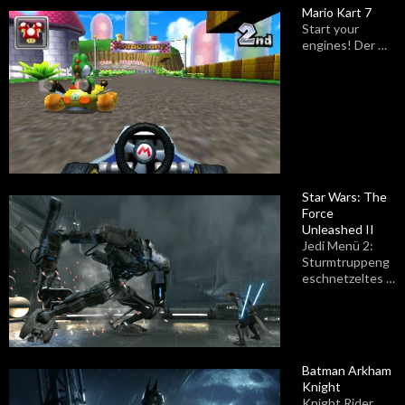
Mario Kart 7
Start your
engines! Der …
Star Wars: The
Force
Unleashed II
Jedi Menü 2:
Sturmtruppeng
eschnetzeltes …
Batman Arkham
Knight
Knight Rider