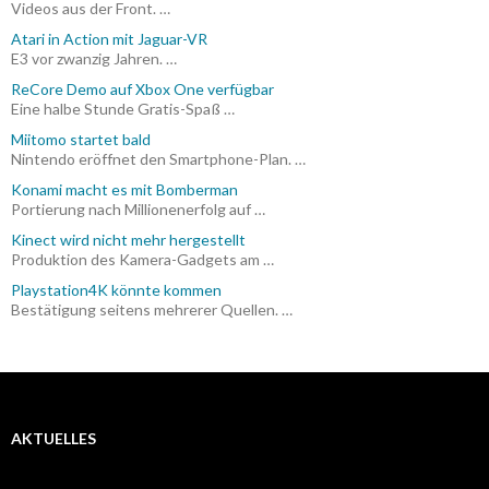
Videos aus der Front. …
Atari in Action mit Jaguar-VR
E3 vor zwanzig Jahren. …
ReCore Demo auf Xbox One verfügbar
Eine halbe Stunde Gratis-Spaß …
Miitomo startet bald
Nintendo eröffnet den Smartphone-Plan. …
Konami macht es mit Bomberman
Portierung nach Millionenerfolg auf …
Kinect wird nicht mehr hergestellt
Produktion des Kamera-Gadgets am …
Playstation4K könnte kommen
Bestätigung seitens mehrerer Quellen. …
AKTUELLES