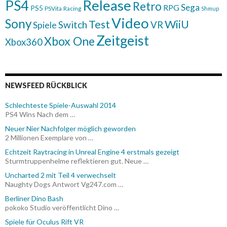
Release
PS4
Retro
Sega
RPG
PS5
PSVita
Racing
Shmup
Video
Sony
WiiU
Test
Switch
VR
Spiele
Zeitgeist
Xbox One
Xbox360
NEWSFEED RÜCKBLICK
Schlechteste Spiele-Auswahl 2014
PS4 Wins Nach dem …
Neuer Nier Nachfolger möglich geworden
2 Millionen Exemplare von …
Echtzeit Raytracing in Unreal Engine 4 erstmals gezeigt
Sturmtruppenhelme reflektieren gut. Neue …
Uncharted 2 mit Teil 4 verwechselt
Naughty Dogs Antwort Vg247.com …
Berliner Dino Bash
pokoko Studio veröffentlicht Dino …
Spiele für Oculus Rift VR