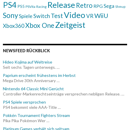
Release
PS4
Retro
Sega
RPG
PS5
PSVita
Racing
Shmup
Video
Sony
WiiU
Test
Switch
VR
Spiele
Zeitgeist
Xbox One
Xbox360
NEWSFEED RÜCKBLICK
Hideo Kojima auf Weltreise
Seit sechs Tagen unterwegs. …
Paprium erscheint frühestens im Herbst
Mega Drive 30th Anniversary …
Nintendo 64 Classic Mini Gerücht
Controller-Markenrechtseinträge versprechen nebligen Release. …
PS4 Spiele versprochen
PS4 bekommt viele AAA-Title …
Pokkén Tournament Fighters Stream
Pika Pika Pokémon Wer …
Platinum Games verhält sich seltsam