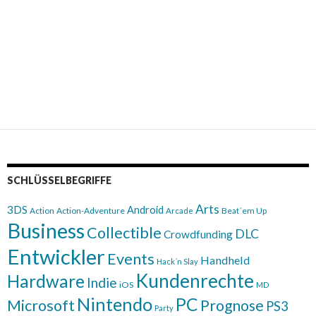
SCHLÜSSELBEGRIFFE
Arts
3DS
Android
Action
Action-Adventure
Beat´em Up
Arcade
Business
Collectible
DLC
Crowdfunding
Entwickler
Events
Handheld
Hack´n Slay
Kundenrechte
Hardware
Indie
iOS
MD
Nintendo
PC
Microsoft
Prognose
PS3
Party