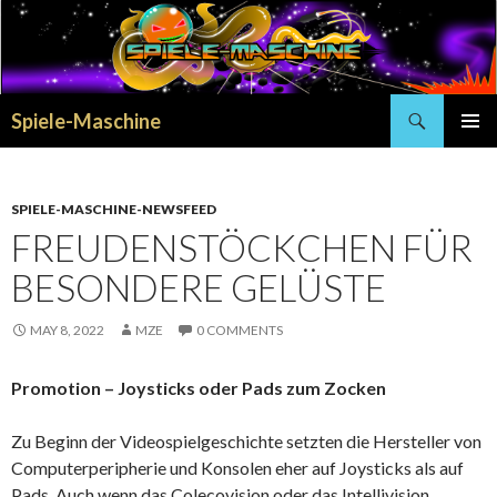
Search
Spiele-Maschine
SKIP
PRIMAR
TO
MENU
CONTENT
SPIELE-MASCHINE-NEWSFEED
FREUDENSTÖCKCHEN FÜR
BESONDERE GELÜSTE
MAY 8, 2022
MZE
0 COMMENTS
Promotion – Joysticks oder Pads zum Zocken
Zu Beginn der Videospielgeschichte setzten die Hersteller von
Computerperipherie und Konsolen eher auf Joysticks als auf
Pads. Auch wenn das Colecovision oder das Intellivision