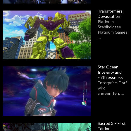
Transformers:
Devastation
Platinum
Stahlkolosse
Platinum Games
…
Star Ocean:
Integrity and
Faithlessness
Enterprise. Dorf
wird
angegriffen, …
Sacred 3 – First
Edition