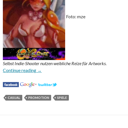
Foto: mze
Selbst Indie-Shooter nutzen weibliche Reize für Artworks.
Freudenstöckchen für besondere Gelüste
Continue reading
→
CASUAL
PROMOTION
SPIELE