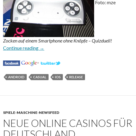
Foto: mze
Zocken auf einem Smartphone ohne Knöpfe – Quizduell!
Mehr rätseln mit Neues Quizduell
Continue reading
→
ANDROID
CASUAL
IOS
RELEASE
SPIELE-MASCHINE-NEWSFEED
NEUE ONLINE CASINOS FÜR
DEUTSCHLAND