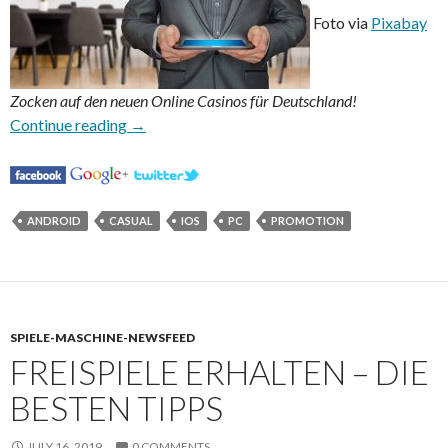
Foto via
Pixabay
Zocken auf den neuen Online Casinos für Deutschland!
Neue Online Casinos für Deutschland
Continue reading
→
ANDROID
CASUAL
IOS
PC
PROMOTION
SPIELE-MASCHINE-NEWSFEED
FREISPIELE ERHALTEN – DIE
BESTEN TIPPS
JULY 16, 2019
0 COMMENTS