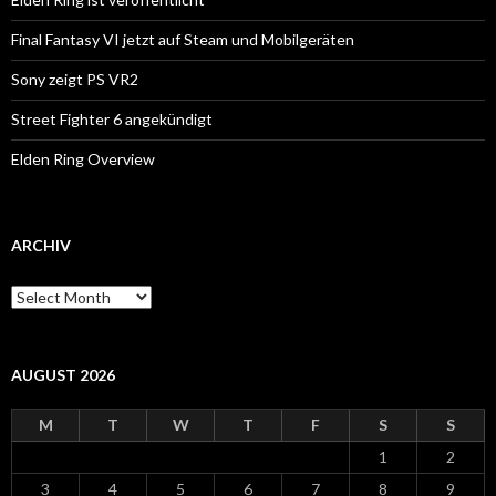
Final Fantasy VI jetzt auf Steam und Mobilgeräten
Sony zeigt PS VR2
Street Fighter 6 angekündigt
Elden Ring Overview
ARCHIV
Archiv
AUGUST 2026
M
T
W
T
F
S
S
1
2
3
4
5
6
7
8
9