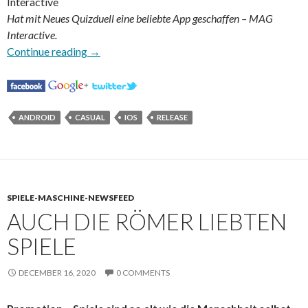
Interactive
Hat mit Neues Quizduell eine beliebte App geschaffen – MAG
Interactive.
Neues Quizduell geht live
Continue reading
→
ANDROID
CASUAL
IOS
RELEASE
SPIELE-MASCHINE-NEWSFEED
AUCH DIE RÖMER LIEBTEN
SPIELE
DECEMBER 16, 2020
0 COMMENTS