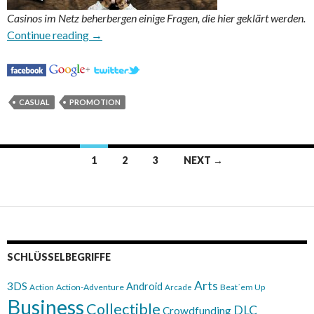
Casinos im Netz beherbergen einige Fragen, die hier geklärt werden.
Die Legalität des Online Glücksspiels auf der 
Continue reading
→
CASUAL
PROMOTION
Posts
1
2
3
NEXT →
navigation
SCHLÜSSELBEGRIFFE
Arts
3DS
Android
Action
Action-Adventure
Beat´em Up
Arcade
Business
Collectible
DLC
Crowdfunding