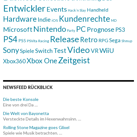
Entwickler
Events
Handheld
Hack´n Slay
Kundenrechte
Hardware
Indie
iOS
MD
Nintendo
PC
Microsoft
Prognose
PS3
Party
Release
PS4
Retro
Sega
RPG
PS5
PSVita
Racing
Shmup
Video
Sony
WiiU
Test
Switch
VR
Spiele
Zeitgeist
Xbox One
Xbox360
NEWSFEED RÜCKBLICK
Die beste Konsole
Eine von drei Da …
Die Welt von Bayonetta
Versteckte Details im Hexenwahnsinn. …
Rolling Stone Magazine goes Glixel
Spiele wie Musik betrachten. …