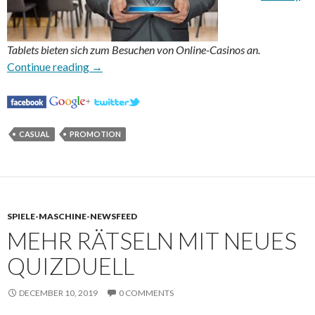
Tablets bieten sich zum Besuchen von Online-Casinos an.
Wie Lotterie Gewinner ihr Geld ausgaben
Continue reading
→
CASUAL
PROMOTION
SPIELE-MASCHINE-NEWSFEED
MEHR RÄTSELN MIT NEUES
QUIZDUELL
DECEMBER 10, 2019
0 COMMENTS