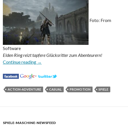
Foto: From
Software
Elden Ring reizt tapfere Glücksritter zum Abenteurern!
Zwei Tipps Wie Du als Neuer Spieler in Elden 
Continue reading
→
ACTION-ADVENTURE
CASUAL
PROMOTION
SPIELE
SPIELE-MASCHINE-NEWSFEED