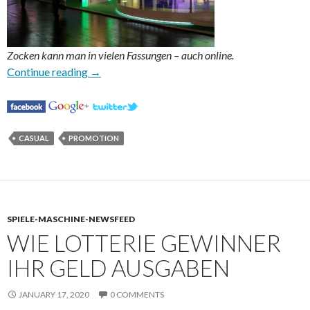
Zocken kann man in vielen Fassungen – auch online.
Das Glück mit dem Glück
Continue reading
→
CASUAL
PROMOTION
SPIELE-MASCHINE-NEWSFEED
WIE LOTTERIE GEWINNER
IHR GELD AUSGABEN
JANUARY 17, 2020
0 COMMENTS