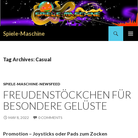
Search
Spiele-Maschine
SKIP
PRIMAR
TO
MENU
CONTENT
Tag Archives: Casual
SPIELE-MASCHINE-NEWSFEED
FREUDENSTÖCKCHEN FÜR
BESONDERE GELÜSTE
MAY 8, 2022
0 COMMENTS
Promotion – Joysticks oder Pads zum Zocken