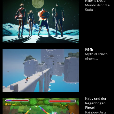
Killer is Dead
Mondo di notte
Suda …
RiME
Myth 3D Nach
einem …
Kirby und der
Regenbogen-
Pinsel
Rainbow Arts