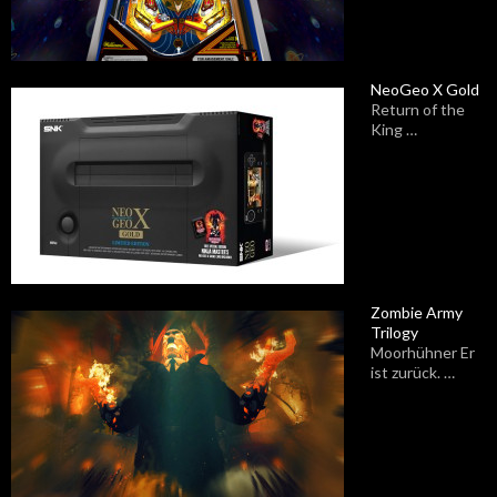
NeoGeo X Gold
Return of the
King …
Zombie Army
Trilogy
Moorhühner Er
ist zurück. …