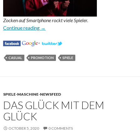
Zocken auf Smartphone rockt viele Spieler.
Auch die Römer liebten Spiele
Continue reading
→
CASUAL
PROMOTION
SPIELE
SPIELE-MASCHINE-NEWSFEED
DAS GLÜCK MIT DEM
GLÜCK
OCTOBER 5, 2020
0 COMMENTS