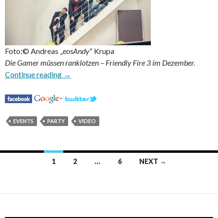
Foto:© Andreas „
eosAndy
“ Krupa
Die Gamer müssen ranklotzen – Friendly Fire 3 im Dezember.
Charity Gaming in Deutschland mit Friendly Fir
Continue reading
→
EVENTS
PARTY
VIDEO
Posts
1
2
…
6
NEXT →
navigation