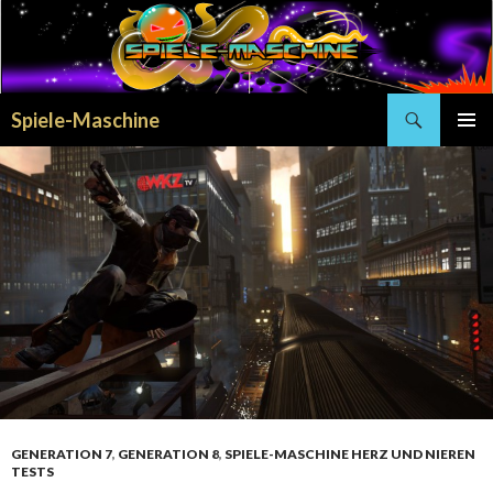
Search
Spiele-Maschine
SKIP
PRIMAR
TO
MENU
CONTENT
GENERATION 7
,
GENERATION 8
,
SPIELE-MASCHINE HERZ UND NIEREN
TESTS