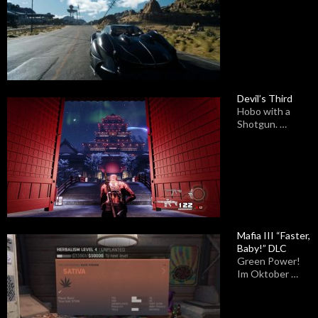
Devil’s Third
Hobo with a
Shotgun. …
Mafia III “Faster,
Baby!” DLC
Green Power!
Im Oktober …