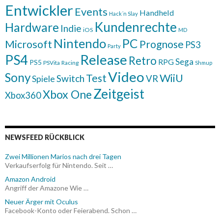
Entwickler
Events
Handheld
Hack´n Slay
Kundenrechte
Hardware
Indie
iOS
MD
Nintendo
PC
Microsoft
Prognose
PS3
Party
Release
PS4
Retro
Sega
RPG
PS5
PSVita
Racing
Shmup
Video
Sony
WiiU
Test
Switch
VR
Spiele
Zeitgeist
Xbox One
Xbox360
NEWSFEED RÜCKBLICK
Zwei Millionen Marios nach drei Tagen
Verkaufserfolg für Nintendo. Seit …
Amazon Android
Angriff der Amazone Wie …
Neuer Ärger mit Oculus
Facebook-Konto oder Feierabend. Schon …