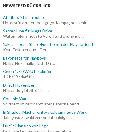
NEWSFEED RÜCKBLICK
Ataribox ist in Trouble
Unterstützer der Indiegogo-Kampagne damit …
Sacred Line für Mega Drive
Watermelons neuste Veröffentlichung ist …
Yakuza sperrt Share-Funktionen der Playstation4
Kein Teilen erlaubt. Der …
Bayonetta for Playboys
Heiße Hexe halbnackt! Da …
Cemu 1.7.0 WiiU Emulation
4K bei Bedarf für …
Direct November
Nintendo gibt Stoff Da …
Console Wars
Söldnertum Microsoft steht anscheinend …
El Shaddai Macher entwickelt ein neues Werk
Takeyasu Sawaki verspricht baldige …
Luigi‘s Mansion von Lego
Ein Erweiterung-Set mit Gruselfaktor. …