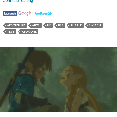
Continue reading
→
ADVENTURE
ARTS
PC
PS4
PUZZLE
SWITCH
TEST
XBOX ONE