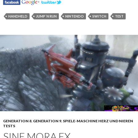
HANDHELD
JUMP´N RUN
NINTENDO
SWITCH
TEST
GENERATION 8
,
GENERATION 9
,
SPIELE-MASCHINE HERZ UND NIEREN
TESTS
SINE MORA EX