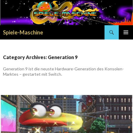
Search
Spiele-Maschine
SKIP
PRIMAR
TO
MENU
CONTENT
Category Archives: Generation 9
Generation 9 ist die neuste Hardware-Generation des Konsolen-
Marktes – gestartet mit Switch.