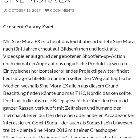
OCTOBER 18, 2017
0 COMMENTS
Crescent Galaxy Zwei.
Mit Sine Mora EX erscheint das leicht überarbeitete Sine Mora
nach fünf Jahren erneut auf Bildschirmen und lockt alte
Videospieler aufgrund der gebotenen Shoot’em-up-Action
noch einmal ein Auge auf das ungarische Produkt zu werfen.
Ein typisches horizontal scrollendes Projektilgewitter findet
heutzutage schließlich nur noch selten den Weg auf haptische
Medien, weshalb Sine Mora EX allein aus diesem Grund
Beachtung finden könnte und man THQNordic danken sollte.
Doch auch die abstruse Kriegsgeschichte über den Genozid
ganzer Rassen, verknüpft mit Zeitreisen und humanoiden
Tiercharakteren dürften den einen oder anderen Arcadezocker
interessieren. Goichi Suda – der auch als Suda51 sein Unwesen
treibt – diente Sine Mora 2012 mit seiner Grasshopper
Manufacture als Designer, ließ aber das ungarische Team von