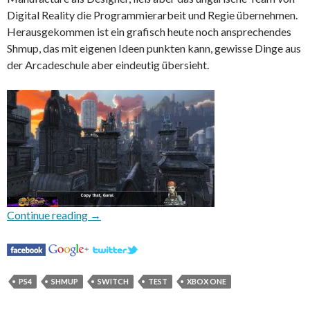
Digital Reality die Programmierarbeit und Regie übernehmen.
Herausgekommen ist ein grafisch heute noch ansprechendes
Shmup, das mit eigenen Ideen punkten kann, gewisse Dinge aus
der Arcadeschule aber eindeutig übersieht.
Sine Mora EX
Continue reading
→
PS4
SHMUP
SWITCH
TEST
XBOX ONE