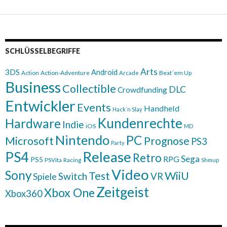
SCHLÜSSELBEGRIFFE
Arts
3DS
Android
Action
Action-Adventure
Beat´em Up
Arcade
Business
Collectible
DLC
Crowdfunding
Entwickler
Events
Handheld
Hack´n Slay
Kundenrechte
Hardware
Indie
iOS
MD
Nintendo
PC
Microsoft
Prognose
PS3
Party
Release
PS4
Retro
Sega
RPG
PS5
PSVita
Racing
Shmup
Video
Sony
WiiU
Test
Switch
VR
Spiele
Zeitgeist
Xbox One
Xbox360