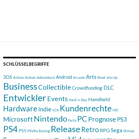
SCHLÜSSELBEGRIFFE
Arts
3DS
Android
Action
Action-Adventure
Beat´em Up
Arcade
Business
Collectible
DLC
Crowdfunding
Entwickler
Events
Handheld
Hack´n Slay
Kundenrechte
Hardware
Indie
iOS
MD
Nintendo
PC
Microsoft
Prognose
PS3
Party
Release
PS4
Retro
Sega
RPG
PS5
PSVita
Racing
Shmup