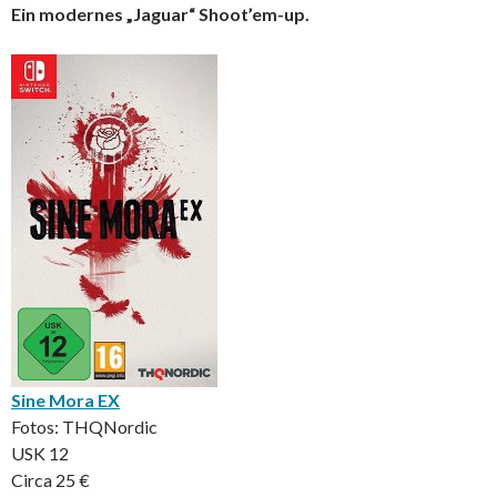
Ein modernes „Jaguar“ Shoot’em-up.
Sine Mora EX
Fotos: THQNordic
USK 12
Circa 25 €