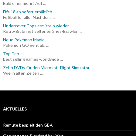
Bald einer mehr? Auf …
Fifa 18 ab sofort erhältlich
Fußball für alle! Nachdem …
Undercover Cops ermitteln wieder
Retro-Bit bringt seltenen Snes-Brawler …
Neue Pokémon Manie
Pokémon GO geht ab. …
Top Ten
best selling games worldwide …
Zehn DVDs für den Microsoft Flight Simulator
Wie in alten Zeiten …
AKTUELLES
Remute bespielt den GBA
Gamer gegen Russland im Krieg