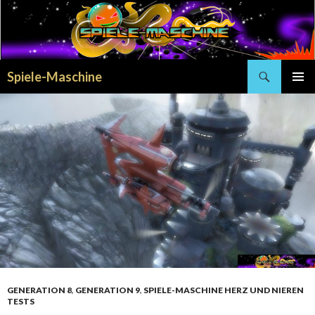
Search
Spiele-Maschine
SKIP
PRIMAR
TO
MENU
CONTENT
GENERATION 8
,
GENERATION 9
,
SPIELE-MASCHINE HERZ UND NIEREN
TESTS