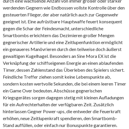
durch eine wachsende Anzahl von immer größer oder stärker
werdenden Gegnern wie Endbossen vollste Kontrolle über den
gesteuerten Flieger, der aber natürlich auch zur Gegenwehr
geeignet ist. Eine aufrüstbare Hauptwaffe feuert konsequent
gegen die Schar der Feindesmacht, unterschiedliche
Smartbombs erleichtern das Dezimieren großer Mengen
gegnerischer Artillerie und eine Zeitlupenfunktion ermöglicht
ein genaueres Manövrieren durch den teilweise doch äußerst
gewaltigen Kugelhagel. Besonders an Sine Mora EX ist die
Verknüpfung der schiffseigenen Energie an einen ablaufenden
Timer, dessen Zahlenstand das Überleben des Spielers sichert.
Feindliche Treffer ziehen somit keine Lebenspunkte ab,
sondern kosten wertvolle Sekunden, die bei einem leeren Timer
ein Game Over bedeuten. Abschüsse gegnerischen
Kriegsgerätes sorgen dagegen stetig mit kleinen Aufladungen
für ein Aufrechterhalten der verfügbaren Zeit. Zusätzlich
hinterlassen Gegner Power-ups, die entweder die Feuerkraft
erhöhen, neue Zeitlupenkraft spendieren, den Smartbomb-
Stand auffüllen, oder einfach nur Bonuspunkte garantieren.