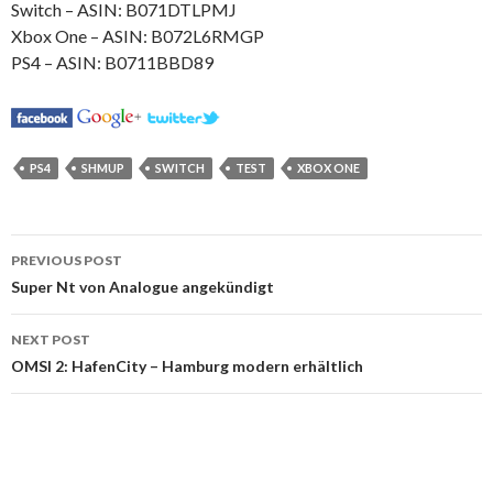
Switch – ASIN: B071DTLPMJ
Xbox One – ASIN: B072L6RMGP
PS4 – ASIN: B0711BBD89
PS4
SHMUP
SWITCH
TEST
XBOX ONE
Post
PREVIOUS POST
navigation
Super Nt von Analogue angekündigt
NEXT POST
OMSI 2: HafenCity – Hamburg modern erhältlich