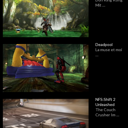
Mit …
Deadpool
La muse et moi
…
NFS:Shift 2
Unleashed
The Couch
Crusher Im …