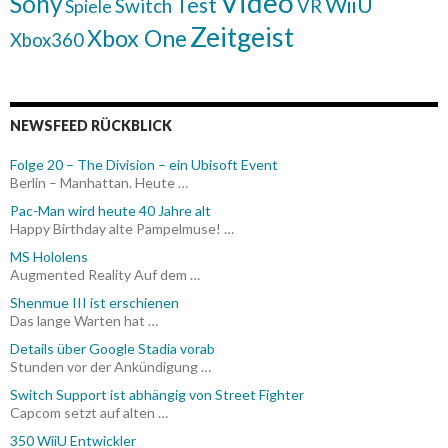
Video
Sony
WiiU
Test
Switch
VR
Spiele
Zeitgeist
Xbox One
Xbox360
NEWSFEED RÜCKBLICK
Folge 20 – The Division – ein Ubisoft Event
Berlin – Manhattan. Heute …
Pac-Man wird heute 40 Jahre alt
Happy Birthday alte Pampelmuse! …
MS Hololens
Augmented Reality Auf dem …
Shenmue III ist erschienen
Das lange Warten hat …
Details über Google Stadia vorab
Stunden vor der Ankündigung …
Switch Support ist abhängig von Street Fighter
Capcom setzt auf alten …
350 WiiU Entwickler