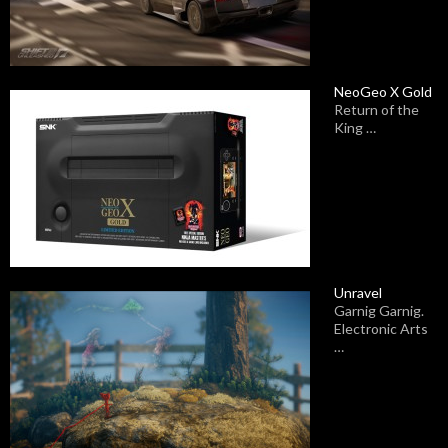
NeoGeo X Gold
Return of the
King …
Unravel
Garnig Garnig.
Electronic Arts
…