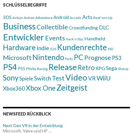
SCHLÜSSELBEGRIFFE
Arts
3DS
Android
Action
Action-Adventure
Beat´em Up
Arcade
Business
Collectible
DLC
Crowdfunding
Entwickler
Events
Handheld
Hack´n Slay
Kundenrechte
Hardware
Indie
iOS
MD
Nintendo
PC
Microsoft
Prognose
PS3
Party
Release
PS4
Retro
Sega
RPG
PS5
PSVita
Racing
Shmup
Video
Sony
WiiU
Test
Switch
VR
Spiele
Zeitgeist
Xbox One
Xbox360
NEWSFEED RÜCKBLICK
Next Gen VR in der Entwicklung
Microsoft, Valve und HP …