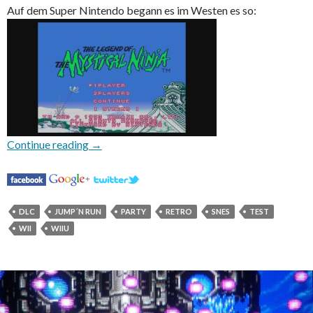
Auf dem Super Nintendo begann es im Westen es so:
The Legend of the Mystical Ninja
Continue reading
→
DLC
JUMP´N RUN
PARTY
RETRO
SNES
TEST
WII
WIIU