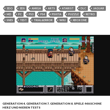
3DO
3DS
AMIGA
ARTS
ATARI ST
DLC
JAGUAR
MD
PC
PS3
PS4
PSVITA
PUZZLE
RETRO
SNES
TEST
TRIAL&ERROR
WIIU
XBOX ONE
GENERATION 4
,
GENERATION 7
,
GENERATION 8
,
SPIELE-MASCHINE
HERZ UND NIEREN TESTS