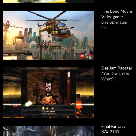
The Lego Movie
Videogame
Das Spiel zum
Film …
Def Jam Rapstar
“You Gotta Do
What?” …
Final Fantasy
X/X-2 HD