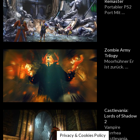
Remaster
Portabler PS2
Port Mit …
Zombie Army
Trilogy
Moorhühner Er
ist zurück. …
Castlevania:
Lords of Shadow
2
Vampire
Diarrhea
Privacy & Cookies Policy
Castlevania.