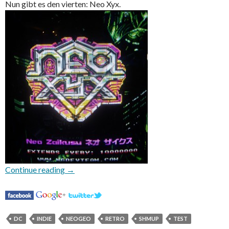
Nun gibt es den vierten: Neo Xyx.
Neo Xyx
Continue reading
→
DC
INDIE
NEOGEO
RETRO
SHMUP
TEST