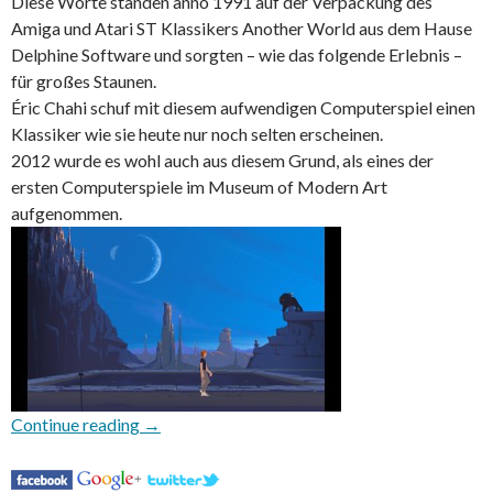
Diese Worte standen anno 1991 auf der Verpackung des
Amiga und Atari ST Klassikers Another World aus dem Hause
Delphine Software und sorgten – wie das folgende Erlebnis –
für großes Staunen.
Éric Chahi schuf mit diesem aufwendigen Computerspiel einen
Klassiker wie sie heute nur noch selten erscheinen.
2012 wurde es wohl auch aus diesem Grund, als eines der
ersten Computerspiele im Museum of Modern Art
aufgenommen.
Another World – 20th Anniversary Edition
Continue reading
→