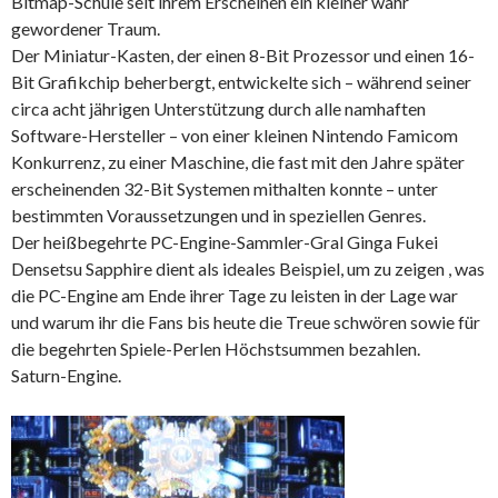
Bitmap-Schule seit ihrem Erscheinen ein kleiner wahr
gewordener Traum.
Der Miniatur-Kasten, der einen 8-Bit Prozessor und einen 16-
Bit Grafikchip beherbergt, entwickelte sich – während seiner
circa acht jährigen Unterstützung durch alle namhaften
Software-Hersteller – von einer kleinen Nintendo Famicom
Konkurrenz, zu einer Maschine, die fast mit den Jahre später
erscheinenden 32-Bit Systemen mithalten konnte – unter
bestimmten Voraussetzungen und in speziellen Genres.
Der heißbegehrte PC-Engine-Sammler-Gral Ginga Fukei
Densetsu Sapphire dient als ideales Beispiel, um zu zeigen , was
die PC-Engine am Ende ihrer Tage zu leisten in der Lage war
und warum ihr die Fans bis heute die Treue schwören sowie für
die begehrten Spiele-Perlen Höchstsummen bezahlen.
Saturn-Engine.