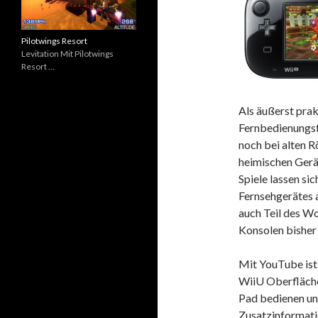
Pilotwings Resort
Levitation Mit Pilotwings
Resort …
Als äußerst prak
Fernbedienungs
noch bei alten R
heimischen Gerä
Spiele lassen si
Fernsehgerätes 
auch Teil des W
Konsolen bisher 
Mit YouTube ist 
WiiU Oberfläche 
Pad bedienen und
Zusatzinformati