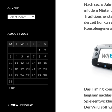
Nach sechs Jah
ARCHIV
mit dem Ninten
Traditionsherste
Archiv
derzeit konkurr
Konsolengenerat
AUGUST 2026
M
T
W
T
F
S
S
1
2
3
4
5
6
7
8
9
10
11
12
13
14
15
16
17
18
19
20
21
22
23
24
25
26
27
28
29
30
31
« Jun
Das Timing könnt
langsam nachlas
Spieleentwicklun
REVIEW-PREVIEW
Der WiiU soll n