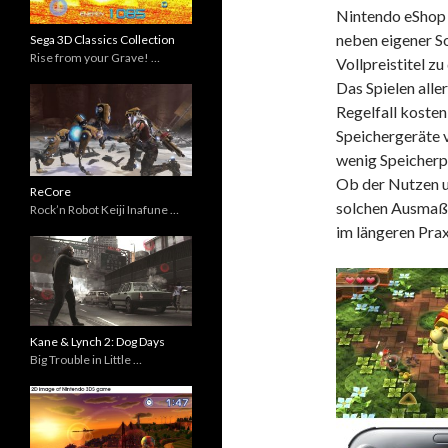
Nintendo eShop i
neben eigener S
Sega 3D Classics Collection
Rise from your Grave! …
Vollpreistitel z
Das Spielen aller
Regelfall kosten
Speichergeräte 
wenig Speicherp
Ob der Nutzen u
ReCore
solchen Ausmaße
Rock’n Robot Keiji Inafune …
im längeren Prax
Kane & Lynch 2: Dog Days
Big Trouble in Little …