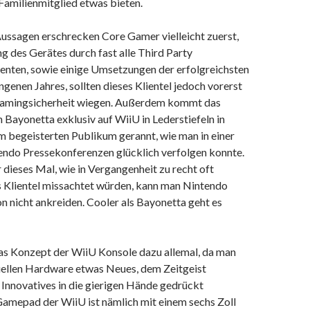
Familienmitglied etwas bieten.
ussagen erschrecken Core Gamer vielleicht zuerst,
g des Gerätes durch fast alle Third Party
nten, sowie einige Umsetzungen der erfolgreichsten
ngenen Jahres, sollten dieses Klientel jedoch vorerst
Gamingsicherheit wiegen. Außerdem kommt das
n Bayonetta exklusiv auf WiiU in Lederstiefeln in
m begeisterten Publikum gerannt, wie man in einer
tendo Pressekonferenzen glücklich verfolgen konnte.
dieses Mal, wie in Vergangenheit zu recht oft
s Klientel missachtet würden, kann man Nintendo
n nicht ankreiden. Cooler als Bayonetta geht es
das Konzept der WiiU Konsole dazu allemal, da man
uellen Hardware etwas Neues, dem Zeitgeist
Innovatives in die gierigen Hände gedrückt
mepad der WiiU ist nämlich mit einem sechs Zoll