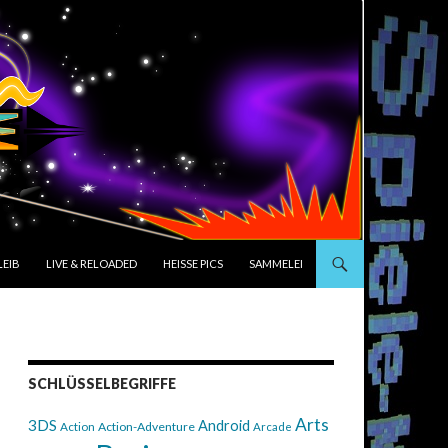
LEIB
LIVE & RELOADED
HEISSE PICS
SAMMELEI
SCHLÜSSELBEGRIFFE
Arts
3DS
Android
Action
Action-Adventure
Arcade