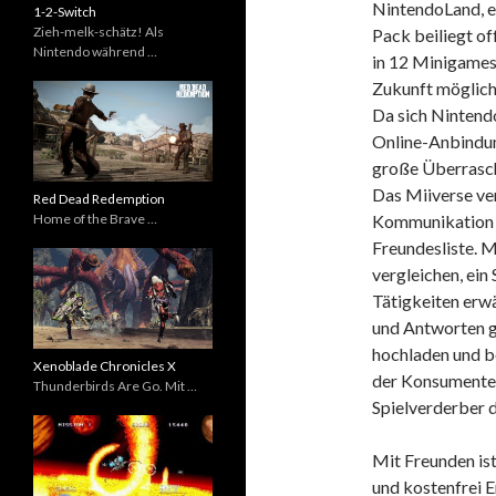
NintendoLand, e
1-2-Switch
Zieh-melk-schätz! Als
Pack beiliegt of
Nintendo während …
in 12 Minigames
Zukunft möglic
Da sich Nintend
Online-Anbindung
große Überrasch
Das Miiverse ver
Red Dead Redemption
Home of the Brave …
Kommunikation ü
Freundesliste. M
vergleichen, ei
Tätigkeiten erwä
und Antworten g
hochladen und b
Xenoblade Chronicles X
der Konsumenten
Thunderbirds Are Go. Mit …
Spielverderber 
Mit Freunden ist
und kostenfrei E