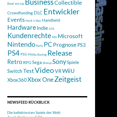
Business
Collectible
Beat´em Up
Entwickler
DLC
Crowdfunding
Events
Handheld
Hack´n Slay
Hardware
Indie
iOS
Kundenrechte
Microsoft
MD
Nintendo
PC
Prognose
PS3
Party
Release
PS4
PS5
PSVita
Racing
Sony
Retro
Sega
Spiele
RPG
Shmup
Video
WiiU
Test
Switch
VR
Zeitgeist
Xbox One
Xbox360
NEWSFEED RÜCKBLICK
Die beliebtesten Spiele der Welt