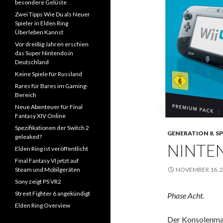
besondere Gelüste
Zwei Tipps Wie Du als Neuer
Spieler in Elden Ring
Überleben Kannst
Vor dreißig Jahren erschien
das Super Nintendo in
Deutschland
Keine Spiele für Russland
Rares für Bares im Gaming-
Bereich
Neue Abenteuer für Final
Fantasy XIV Online
Spezifikationen der Switch 2
GENERATION 8
,
SP
geleaked?
NINTE
Elden Ring ist veröffentlicht
Final Fantasy VI jetzt auf
Steam und Mobilgeräten
NOVEMBER 16, 
Sony zeigt PS VR2
Street Fighter 6 angekündigt
Phase Acht.
Elden Ring Overview
Der Konsolenmar