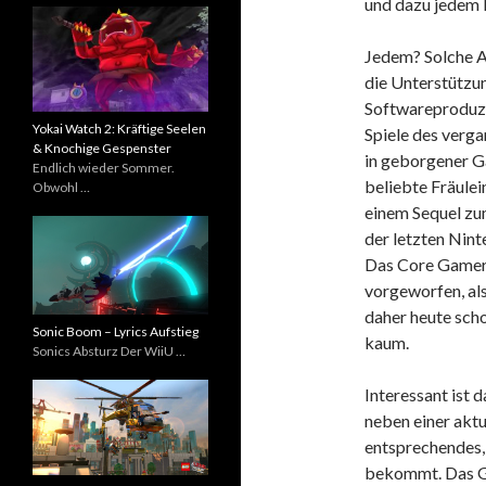
und dazu jedem 
Jedem? Solche A
die Unterstützun
Softwareproduze
Yokai Watch 2: Kräftige Seelen
Spiele des verga
& Knochige Gespenster
in geborgener 
Endlich wieder Sommer.
beliebte Fräulei
Obwohl …
einem Sequel zu
der letzten Nin
Das Core Gamer 
vorgeworfen, al
daher heute scho
Sonic Boom – Lyrics Aufstieg
kaum.
Sonics Absturz Der WiiU …
Interessant ist 
neben einer akt
entsprechendes, 
bekommt. Das Ga