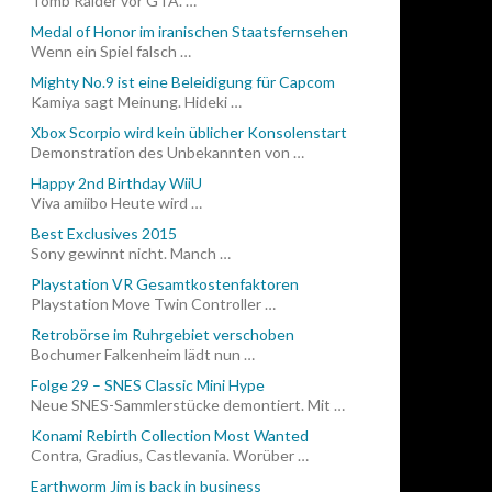
Tomb Raider vor GTA. …
Medal of Honor im iranischen Staatsfernsehen
Wenn ein Spiel falsch …
Mighty No.9 ist eine Beleidigung für Capcom
Kamiya sagt Meinung. Hideki …
Xbox Scorpio wird kein üblicher Konsolenstart
Demonstration des Unbekannten von …
Happy 2nd Birthday WiiU
Viva amiibo Heute wird …
Best Exclusives 2015
Sony gewinnt nicht. Manch …
Playstation VR Gesamtkostenfaktoren
Playstation Move Twin Controller …
Retrobörse im Ruhrgebiet verschoben
Bochumer Falkenheim lädt nun …
Folge 29 – SNES Classic Mini Hype
Neue SNES-Sammlerstücke demontiert. Mit …
Konami Rebirth Collection Most Wanted
Contra, Gradius, Castlevania. Worüber …
Earthworm Jim is back in business