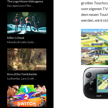
The Lego Movie Videogame
großen Touchscr
Das Spiel zum Film …
vom eigenen TV-
dem neuen Touch
werden, wird sic
Killer is Dead
Mondo di notte Suda …
Rise of the Tomb Raider
La Bomba. Lara Croft …