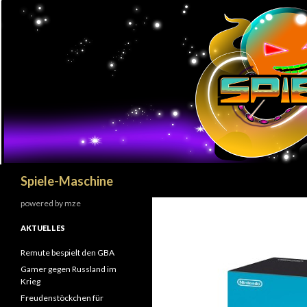
Search
Spiele-Maschine
powered by mze
AKTUELLES
Remute bespielt den GBA
Gamer gegen Russland im
Krieg
Freudenstöckchen für