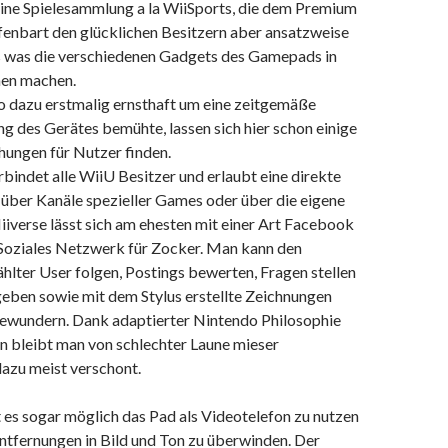
ine Spielesammlung a la WiiSports, die dem Premium
fenbart den glücklichen Besitzern aber ansatzweise
 was die verschiedenen Gadgets des Gamepads in
hen machen.
o dazu erstmalig ernsthaft um eine zeitgemäße
 des Gerätes bemühte, lassen sich hier schon einige
ungen für Nutzer finden.
bindet alle WiiU Besitzer und erlaubt eine direkte
ber Kanäle spezieller Games oder über die eigene
iiverse lässt sich am ehesten mit einer Art Facebook
n Soziales Netzwerk für Zocker. Man kann den
hlter User folgen, Postings bewerten, Fragen stellen
eben sowie mit dem Stylus erstellte Zeichnungen
ewundern. Dank adaptierter Nintendo Philosophie
 bleibt man von schlechter Laune mieser
dazu meist verschont.
 es sogar möglich das Pad als Videotelefon zu nutzen
ntfernungen in Bild und Ton zu überwinden. Der