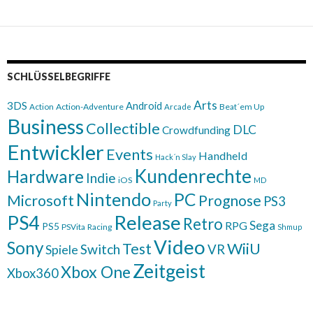
SCHLÜSSELBEGRIFFE
Arts
3DS
Android
Action
Action-Adventure
Beat´em Up
Arcade
Business
Collectible
DLC
Crowdfunding
Entwickler
Events
Handheld
Hack´n Slay
Kundenrechte
Hardware
Indie
iOS
MD
Nintendo
PC
Microsoft
Prognose
PS3
Party
Release
PS4
Retro
Sega
RPG
PS5
PSVita
Racing
Shmup
Video
Sony
WiiU
Test
Switch
VR
Spiele
Zeitgeist
Xbox One
Xbox360