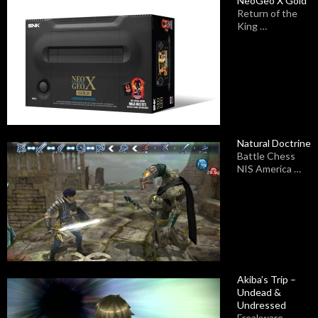
NeoGeo X Gold
Return of the
King …
Natural Doctrine
Battle Chess
NIS America …
Akiba’s Trip –
Undead &
Undressed
Freakware