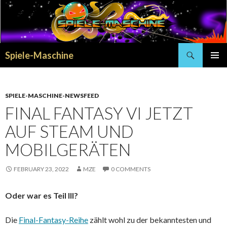
Search
Spiele-Maschine
SKIP
PRIMAR
TO
MENU
CONTENT
SPIELE-MASCHINE-NEWSFEED
FINAL FANTASY VI JETZT
AUF STEAM UND
MOBILGERÄTEN
FEBRUARY 23, 2022
MZE
0 COMMENTS
Oder war es Teil III?
Die
Final-Fantasy-Reihe
zählt wohl zu der bekanntesten und