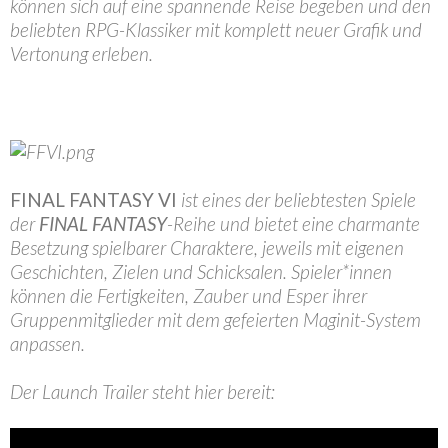
können sich auf eine spannende Reise begeben und den
beliebten RPG-Klassiker mit komplett neuer Grafik und
Vertonung erleben.
FINAL FANTASY VI
ist eines der beliebtesten Spiele
der
FINAL FANTASY
-Reihe und bietet eine charmante
Besetzung spielbarer Charaktere, jeweils mit eigenen
Geschichten, Zielen und Schicksalen. Spieler*innen
können die Fertigkeiten, Zauber und Esper ihrer
Gruppenmitglieder mit dem gefeierten Maginit-System
anpassen.
Der Launch Trailer steht hier bereit: