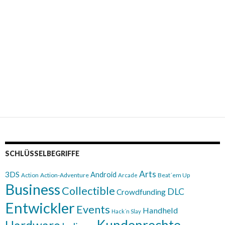
SCHLÜSSELBEGRIFFE
Arts
3DS
Android
Action
Action-Adventure
Beat´em Up
Arcade
Business
Collectible
DLC
Crowdfunding
Entwickler
Events
Handheld
Hack´n Slay