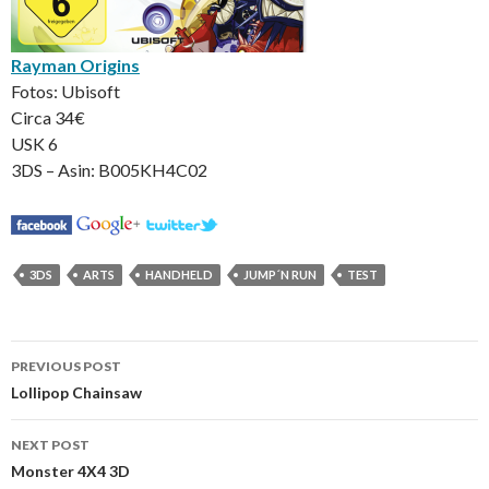
Rayman Origins
Fotos: Ubisoft
Circa 34€
USK 6
3DS – Asin: B005KH4C02
3DS
ARTS
HANDHELD
JUMP´N RUN
TEST
Post
PREVIOUS POST
navigation
Lollipop Chainsaw
NEXT POST
Monster 4X4 3D