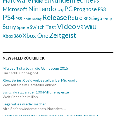
Kundenrechte
Hardware
Indie
iOS
MD
Nintendo
PC
Microsoft
Prognose
PS3
Party
Release
PS4
Retro
Sega
RPG
PS5
PSVita
Racing
Shmup
Video
Sony
WiiU
Test
Switch
VR
Spiele
Zeitgeist
Xbox One
Xbox360
NEWSFEED RÜCKBLICK
Microsoft startet in die Gamescom 2015
Um 16:00 Uhr beginnt …
Xbox Series X bald vorbestellbar bei Microsoft
Webseite beim Hersteller online! …
Switch kratzt an der 100-Millionengrenze
Weit über eine Million …
Sega will es wieder machen
Alte Serien wiederbeleben. Nachdem …
Facebook stoppt die Entwicklung der Oculus Rift Version 2