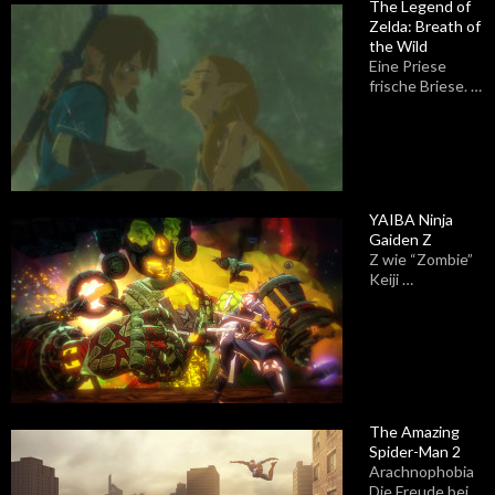
The Legend of
Zelda: Breath of
the Wild
Eine Priese
frische Briese. …
YAIBA Ninja
Gaiden Z
Z wie “Zombie”
Keiji …
The Amazing
Spider-Man 2
Arachnophobia
Die Freude bei …