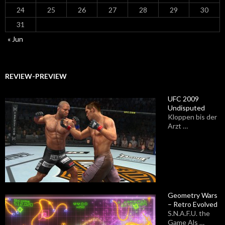
24
25
26
27
28
29
30
31
« Jun
REVIEW-PREVIEW
UFC 2009
Undisputed
Kloppen bis der
Arzt …
Geometry Wars
– Retro Evolved
S.N.A.F.U. the
Game Als …