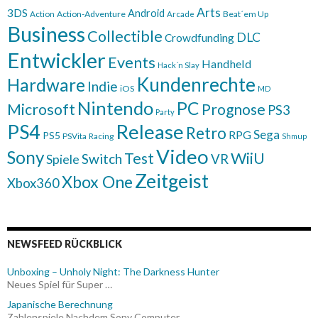
Arts
3DS
Android
Action
Action-Adventure
Beat´em Up
Arcade
Business
Collectible
DLC
Crowdfunding
Entwickler
Events
Handheld
Hack´n Slay
Kundenrechte
Hardware
Indie
iOS
MD
Nintendo
PC
Microsoft
Prognose
PS3
Party
Release
PS4
Retro
Sega
RPG
PS5
PSVita
Racing
Shmup
Video
Sony
WiiU
Test
Switch
VR
Spiele
Zeitgeist
Xbox One
Xbox360
NEWSFEED RÜCKBLICK
Unboxing – Unholy Night: The Darkness Hunter
Neues Spiel für Super …
Japanische Berechnung
Zahlenspiele Nachdem Sony Computer …