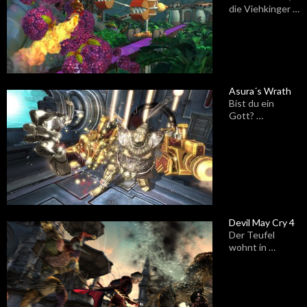
die Viehkinger …
Asura´s Wrath
Bist du ein
Gott? …
Devil May Cry 4
Der Teufel
wohnt in …