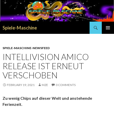
Search
Spiele-Maschine
SKIP
PRIMAR
TO
MENU
CONTENT
SPIELE-MASCHINE-NEWSFEED
INTELLIVISION AMICO
RELEASE IST ERNEUT
VERSCHOBEN
FEBRUARY 19, 2021
MZE
0 COMMENTS
Zu wenig Chips auf dieser Welt und anstehende
Ferienzeit.