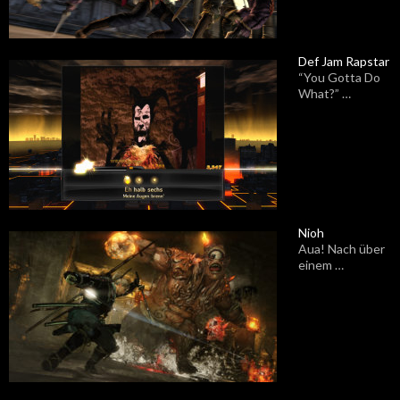
Def Jam Rapstar
“You Gotta Do
What?” …
Nioh
Aua! Nach über
einem …