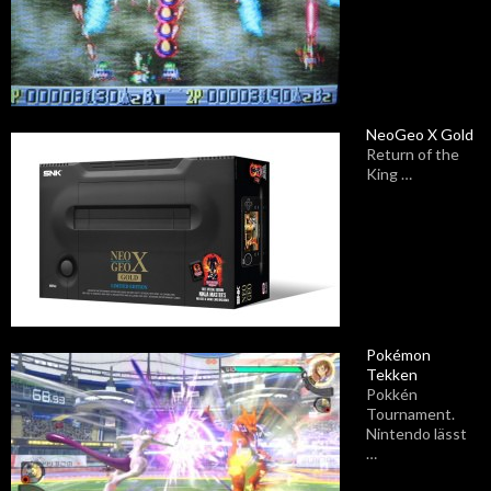
NeoGeo X Gold
Return of the
King …
Pokémon
Tekken
Pokkén
Tournament.
Nintendo lässt
…