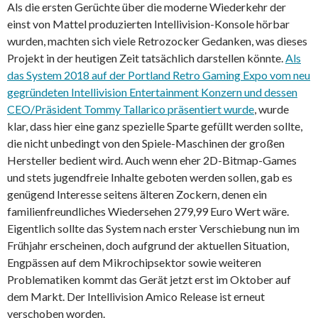
Als die ersten Gerüchte über die moderne Wiederkehr der
einst von Mattel produzierten Intellivision-Konsole hörbar
wurden, machten sich viele Retrozocker Gedanken, was dieses
Projekt in der heutigen Zeit tatsächlich darstellen könnte.
Als
das System 2018 auf der Portland Retro Gaming Expo vom neu
gegründeten Intellivision Entertainment Konzern und dessen
CEO/Präsident Tommy Tallarico präsentiert wurde
, wurde
klar, dass hier eine ganz spezielle Sparte gefüllt werden sollte,
die nicht unbedingt von den Spiele-Maschinen der großen
Hersteller bedient wird. Auch wenn eher 2D-Bitmap-Games
und stets jugendfreie Inhalte geboten werden sollen, gab es
genügend Interesse seitens älteren Zockern, denen ein
familienfreundliches Wiedersehen 279,99 Euro Wert wäre.
Eigentlich sollte das System nach erster Verschiebung nun im
Frühjahr erscheinen, doch aufgrund der aktuellen Situation,
Engpässen auf dem Mikrochipsektor sowie weiteren
Problematiken kommt das Gerät jetzt erst im Oktober auf
dem Markt. Der Intellivision Amico Release ist erneut
verschoben worden.