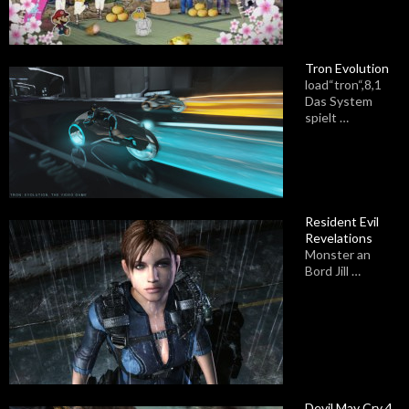
Tron Evolution
load“tron“,8,1
Das System
spielt …
Resident Evil
Revelations
Monster an
Bord Jill …
Devil May Cry 4