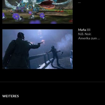
…
Mafia III
N.B. Noir.
Amerika zum …
WEITERES