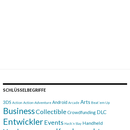
SCHLÜSSELBEGRIFFE
Arts
3DS
Android
Action
Action-Adventure
Beat´em Up
Arcade
Business
Collectible
DLC
Crowdfunding
Entwickler
Events
Handheld
Hack´n Slay