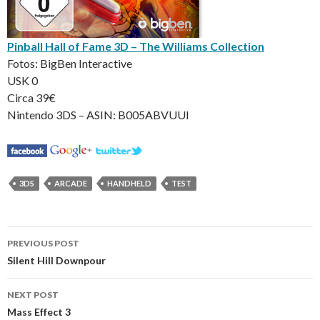
Pinball Hall of Fame 3D – The Williams Collection
Fotos: BigBen Interactive
USK 0
Circa 39€
Nintendo 3DS – ASIN: B005ABVUUI
3DS
ARCADE
HANDHELD
TEST
Post
PREVIOUS POST
navigation
Silent Hill Downpour
NEXT POST
Mass Effect 3