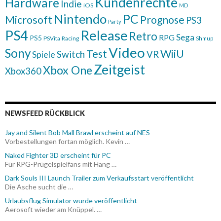
Kundenrechte
Hardware
Indie
iOS
MD
Nintendo
PC
Microsoft
Prognose
PS3
Party
Release
PS4
Retro
Sega
RPG
PS5
PSVita
Racing
Shmup
Video
Sony
WiiU
Test
Switch
VR
Spiele
Zeitgeist
Xbox One
Xbox360
NEWSFEED RÜCKBLICK
Jay and Silent Bob Mall Brawl erscheint auf NES
Vorbestellungen fortan möglich. Kevin …
Naked Fighter 3D erscheint für PC
Für RPG-Prügelspielfans mit Hang …
Dark Souls III Launch Trailer zum Verkaufsstart veröffentlicht
Die Asche sucht die …
Urlaubsflug Simulator wurde veröffentlicht
Aerosoft wieder am Knüppel. …